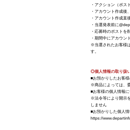
・アクション（ポス
・アカウント作成後
・アカウント作成直
・当選発表前に@dep
・応募時のポストを
・期間中にアカウン
※当選されたお客様
す。
◎個人情報の取り扱
■お預かりしたお客
※商品によっては、
■お客様の個人情報
※法令等により開示
しません
■お預かりした個人
https://www.departinf