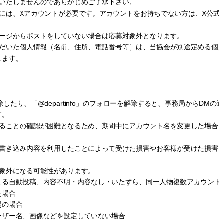
絡いたしませんのであらかじめご了承下さい。
募には、Xアカウントが必要です。アカウントをお持ちでない方は、X公
ページからポストをしていない場合は応募対象外となります。
ただいた個人情報（名前、住所、電話番号等）は、当協会が別途定める個
します。
したり、「@departinfo」のフォローを解除すると、事務局からDM
す。
あることの確認が困難となるため、期間中にアカウント名を変更した場合
。
の書き込み内容を利用したことによって受けた損害やお客様が受けた損害
。
対象外になる可能性があります。
よる自動投稿、内容不明・内容なし・いたずら、同一人物複数アカウン
た場合
開の場合
ーザー名、画像などを設定していない場合