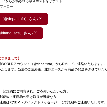
公式Xから投稿される該当ポストをリポスト
フォロー
departinfo）さん / X
tano_ace）さん / X
につきまして】
ORLDアカウント（@departinfo）からDMにてご連絡いたします
いたします。当選のご連絡後、北野エースから商品の発送をさせていた
、下記規約にご同意され、ご応募いただいた方。
、郵便物・宅配物の受け取りが可能な方。
連絡はXのDM（ダイレクトメッセージ）にて詳細をご連絡いたします