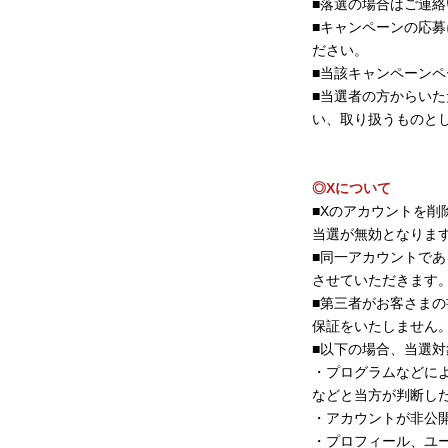
■落選の場合はご連
■キャンペーンの応
ださい。
■当該キャンペーン
■当選者の方からい
い、取り扱うものと
◎Xについて
■Xのアカウントを削除
当選が無効となりま
■同一アカウントで
させていただきます
■第三者がお客さま
保証をいたしません
■以下の場合、当選
・プログラムなどに
などと当方が判断し
・アカウントが非公
・プロフィール、ユ