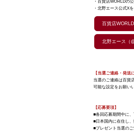
・百貨店WORLDの
・北野エース公式Xを
百貨店WORLD（@
北野エース（@ki
【当選ご連絡・発送
当選のご連絡は百貨店W
可能な設定をお願い
【応募要項】
■各回応募期間中に
■日本国内に在住し
■プレゼント当選のご