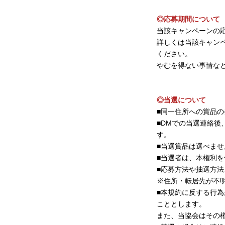
◎応募期間について
当該キャンペーンの
詳しくは当該キャンペ
ください。
やむを得ない事情な
◎当選について
■同一住所への賞品の
■DMでの当選連絡
す。
■当選賞品は選べませ
■当選者は、本権利
■応募方法や抽選方
※住所・転居先が不
■本規約に反する行
こととします。
また、当協会はその