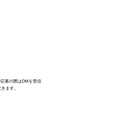
。ご応募の際はDMを受信
だきます。
。