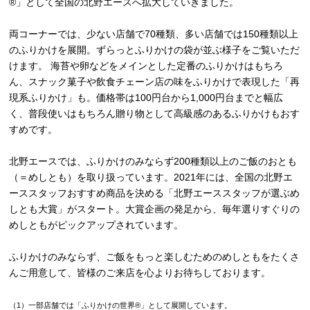
®」として全国の北野エースへ拡大していきました。
両コーナーでは、少ない店舗で70種類、多い店舗では150種類以上
のふりかけを展開。ずらっとふりかけの袋が並ぶ様子をご覧いただ
けます。 海苔や卵などをメインとした定番のふりかけはもちろ
ん、スナック菓子や飲食チェーン店の味をふりかけで表現した「再
現系ふりかけ」も。価格帯は100円台から1,000円台までと幅広
く、普段使いはもちろん贈り物として高級感のあるふりかけもおす
すめです。
北野エースでは、ふりかけのみならず200種類以上のご飯のおとも
（＝めしとも）を取り扱っています。2021年には、全国の北野エ
ーススタッフおすすめ商品を決める「北野エーススタッフが選ぶめ
しとも大賞」がスタート。大賞企画の発足から、毎年選りすぐりの
めしともがピックアップされています。
ふりかけのみならず、ご飯をもっと楽しむためのめしともをたくさ
んご用意して、皆様のご来店を心よりお待ちしております。
（1）一部店舗では「ふりかけの世界®」として展開しています。