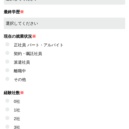
最終学歴
※
現在の就業状況
※
正社員
パート・アルバイト
契約・嘱託社員
派遣社員
離職中
その他
経験社数
※
0社
1社
2社
3社