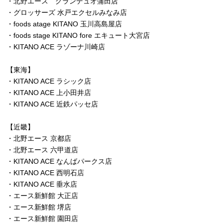
・北野エース グランデュオ蒲田店
・グロッサーズ 水戸エクセルみなみ店
・foods atage KITANO 玉川高島屋店
・foods stage KITANO fore エキュート大宮店
・KITANO ACE ラゾーナ川崎店
【東海】
・KITANO ACE ラシック店
・KITANO ACE 上小田井店
・KITANO ACE 近鉄パッセ店
【近畿】
・北野エース 京都店
・北野エース 六甲道店
・KITANO ACE なんばパークス店
・KITANO ACE 西明石店
・KITANO ACE 垂水店
・エース新鮮館 大正店
・エース新鮮館 堺店
・エース新鮮館 園田店