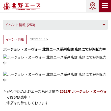
2012.11.15
イベント情報
ボージョレ・ヌーヴォー 北野エース系列店舗 店頭にて好評販売中
ただ今下記の北野エース系列店舗で
2012年 ボージョレ・ヌーヴォ
ー
が好評販売中！
ご来店をお待ちしております！