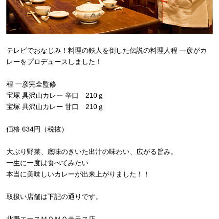
テレビでおなじみ！料理の鉄人を倒した伝説の料理人程 一彦がカ
レーをプロデュースしました！
程 一彦完全監修
宝塚 具沢山カレー 辛口 210ｇ
宝塚 具沢山カレー 甘口 210ｇ
価格 634円（税抜）
大ぶり野菜、底味のきいた出汁の味わい、広がる旨み。
一生に一度は食べてみたい
本当に美味しいカレーが出来上がりました！！
取扱い店舗は下記の通りです。
北野エースＭＯＭＯテラス店