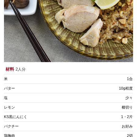
材料
2人分
米
1合
バター
10g程度
塩
少々
レモン
櫛切り
KS黒にんにく
1・2片
パクチー
お好み
鶏胸肉
2切