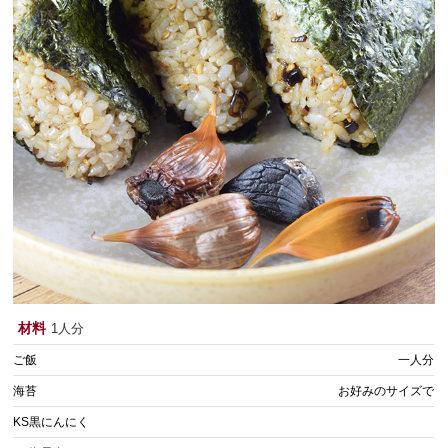
材料
1人分
ご飯
一人分
海苔
お好みのサイズで
KS黒にんにく