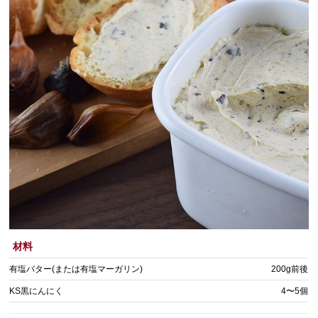
材料
有塩バター(または有塩マーガリン)
200g前後
KS黒にんにく
4〜5個