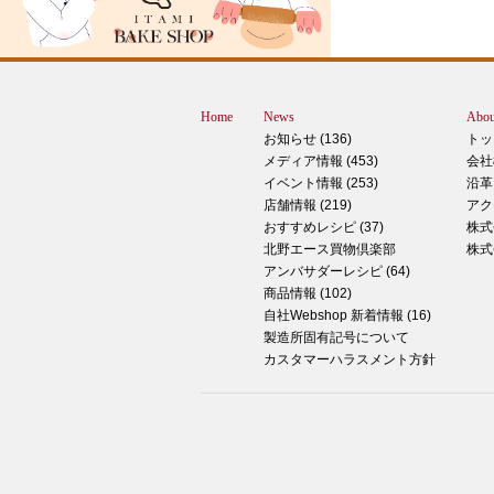
すが、これは何だと思いますか？ ヒン
12月に活躍するあの食べ物です！ はん
ん？違います。煮込まないでください。
トレン？なんか惜しい気もしますが違い
Home
News
Abou
す。 それでは正解発表です。リバース
お知らせ (136)
トッ
ドオープン！！ なんと四角いピザなん
メディア情報 (453)
会社
す！今回は冬に大活躍のピザ、紹介いた
イベント情報 (253)
沿革
す。 キタノセレクション手のばしピザ
店舗情報 (219)
アク
ルゲリータ 北野エースオリジナル商品
おすすめレシピ (37)
株式
ザになります。特徴は何といってもこの
北野エース買物倶楽部
株式
生地はひとつひとつ手で
アンバサダーレシピ (64)
商品情報 (102)
2024年12月14日
自社Webshop 新着情報 (16)
製造所固有記号について
もっちもち！和スイーツと一緒に素敵な
カスタマーハラスメント方針
ータイムを ♪
こんにちは！北野エース川西阪急店の早
です。 やっと秋が来たな～と思ってい
ら、いきなりの冬の訪れにとっても驚い
ります 温かいコーヒーやお茶が楽しめ