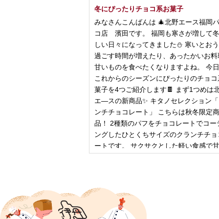
冬にぴったりチョコ系お菓子
みなさんこんばんは 🎄北野エース福岡
コ店 濱田です。 福岡も寒さが増して
しい日々になってきました⛄️ 寒いとお
過ごす時間が増えたり、あったかいお料
甘いものを食べたくなりますよね。 今
これからのシーズンにぴったりのチョコ
菓子を4つご紹介します🍫 まず1つめは
エ―スの新商品✨ キタノセレクション
ンチチョコレート」 こちらは秋冬限定
品！ 2種類のパフをチョコレートでコー
ングしたひとくちサイズのクランチチョ
ートです。 サクサクとした軽い食感で
控
2024年12月18日
ピザ立ちぬ
ブログをご覧の皆様、こんにちは！北野
スMOMOテラス店の大西です。 いきな