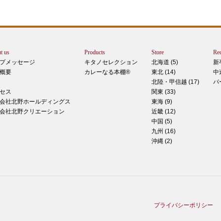
トは
ぺ
シュ
ま
t us
Products
Store
Rec
カー
プメッセージ
キタノセレクション
北海道 (5)
新
で
概要
カレーなる本棚®
東北 (14)
中
しま
北陸・甲信越 (17)
パ
 マ
セス
関東 (33)
のピ
会社北野ホールディングス
東海 (9)
形！
会社北野クリエーション
近畿 (12)
中国 (5)
九州 (16)
沖縄 (2)
ティ
稲田
た
てお
プライバシーポリシー
る季