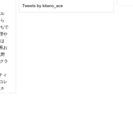
Tweets by kitano_ace
パル
冬ら
うちで
理や
日は
系お
北野
「クラ
商
ティ
コレ
甘さ
エー
りで