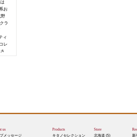
日は
系お
北野
「クラ
商
ティ
コレ
甘さ
エー
りで
トは
ぺ
シュ
ま
t us
Products
Store
Rec
カー
プメッセージ
キタノセレクション
北海道 (5)
新