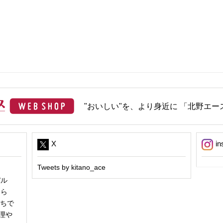
"おいしい"を、より身近に 「北野エース
X
in
Tweets by kitano_ace
パル
冬ら
うちで
理や