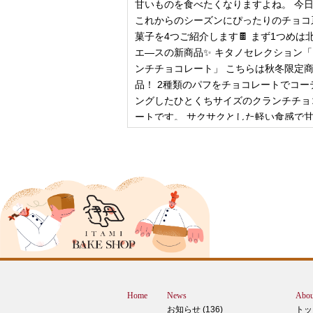
甘いものを食べたくなりますよね。 今
これからのシーズンにぴったりのチョコ
菓子を4つご紹介します🍫 まず1つめは
エ―スの新商品✨ キタノセレクション
ンチチョコレート」 こちらは秋冬限定
品！ 2種類のパフをチョコレートでコー
ングしたひとくちサイズのクランチチョ
ートです。 サクサクとした軽い食感で
控
2024年12月18日
ピザ立ちぬ
ブログをご覧の皆様、こんにちは！北野
スMOMOテラス店の大西です。 いきな
すが、これは何だと思いますか？ ヒン
12月に活躍するあの食べ物です！ はん
ん？違います。煮込まないでください。
トレン？なんか惜しい気もしますが違い
Home
News
Abou
す。 それでは正解発表です。リバース
お知らせ (136)
トッ