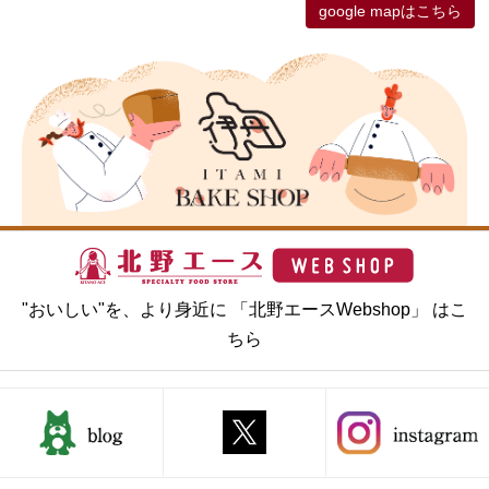
google mapはこちら
"おいしい"を、より身近に 「北野エースWebshop」 はこ
ちら