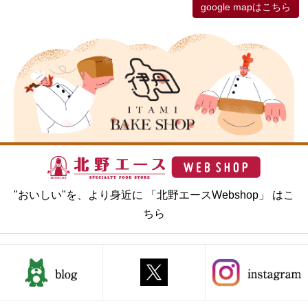
google mapはこちら
"おいしい"を、より身近に 「北野エースWebshop」 はこ
ちら