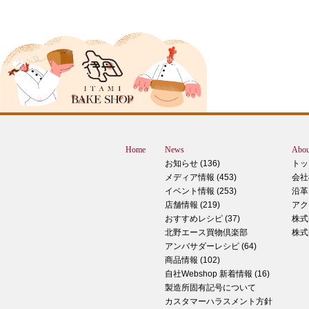
2024年12月18日
ピザ立ちぬ
ブログをご覧の皆様、こんにちは！北野
スMOMOテラス店の大西です。 いきな
すが、これは何だと思いますか？ ヒン
12月に活躍するあの食べ物です！ はん
ん？違います。煮込まないでください。
トレン？なんか惜しい気もしますが違い
Home
News
Abou
す。 それでは正解発表です。リバース
お知らせ (136)
トッ
ドオープン！！ なんと四角いピザなん
メディア情報 (453)
会社
す！今回は冬に大活躍のピザ、紹介いた
イベント情報 (253)
沿革
す。 キタノセレクション手のばしピザ
店舗情報 (219)
アク
ルゲリータ 北野エースオリジナル商品
おすすめレシピ (37)
株式
ザになります。特徴は何といってもこの
北野エース買物倶楽部
株式
生地はひとつひとつ手で
アンバサダーレシピ (64)
商品情報 (102)
2024年12月14日
自社Webshop 新着情報 (16)
製造所固有記号について
もっちもち！和スイーツと一緒に素敵な
カスタマーハラスメント方針