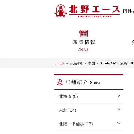
ホーム
>
お店紹介
>
中国
>
KITANO ACE 広島T-S
北海道 (5)
東北 (14)
北陸・甲信越 (17)