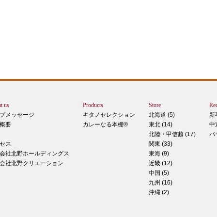
エー
りで
トは
ぺ
シュ
ま
t us
Products
Store
Rec
カー
プメッセージ
キタノセレクション
北海道 (5)
新
で
概要
カレーなる本棚®
東北 (14)
中
しま
北陸・甲信越 (17)
パ
 マ
セス
関東 (33)
のピ
会社北野ホールディングス
東海 (9)
形！
会社北野クリエーション
近畿 (12)
中国 (5)
九州 (16)
沖縄 (2)
ティ