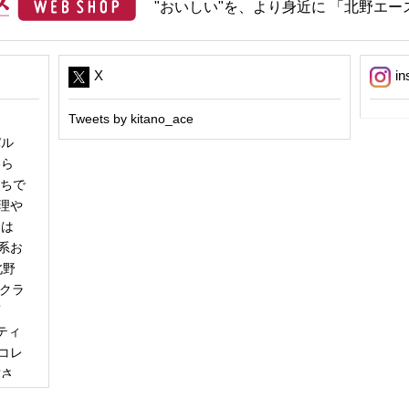
"おいしい"を、より身近に 「北野エース
X
in
Tweets by kitano_ace
パル
冬ら
うちで
理や
日は
系お
北野
「クラ
商
ティ
コレ
甘さ