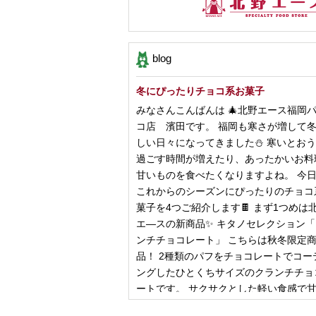
blog
冬にぴったりチョコ系お菓子
みなさんこんばんは 🎄北野エース福岡
コ店 濱田です。 福岡も寒さが増して
しい日々になってきました⛄️ 寒いとお
過ごす時間が増えたり、あったかいお料
甘いものを食べたくなりますよね。 今
これからのシーズンにぴったりのチョコ
菓子を4つご紹介します🍫 まず1つめは
エ―スの新商品✨ キタノセレクション
ンチチョコレート」 こちらは秋冬限定
品！ 2種類のパフをチョコレートでコー
ングしたひとくちサイズのクランチチョ
ートです。 サクサクとした軽い食感で
控