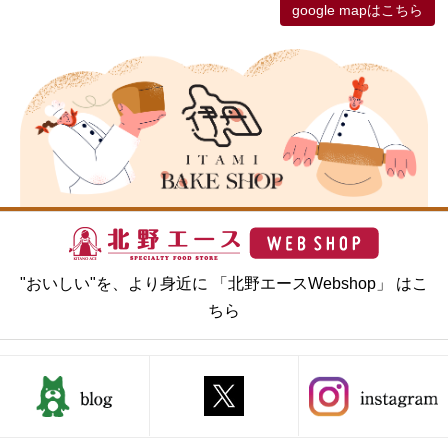
google mapはこちら
"おいしい"を、より身近に 「北野エースWebshop」 はこ
ちら