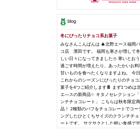
blog
冬にぴったりチョコ系お菓子
みなさんこんばんは 🎄北野エース福岡
コ店 濱田です。 福岡も寒さが増して
しい日々になってきました⛄️ 寒いとお
過ごす時間が増えたり、あったかいお料
甘いものを食べたくなりますよね。 今
これからのシーズンにぴったりのチョコ
菓子を4つご紹介します🍫 まず1つめは
エ―スの新商品✨ キタノセレクション
ンチチョコレート」 こちらは秋冬限定
品！ 2種類のパフをチョコレートでコー
ングしたひとくちサイズのクランチチョ
ートです。 サクサクとした軽い食感で
控
2024年12月18日