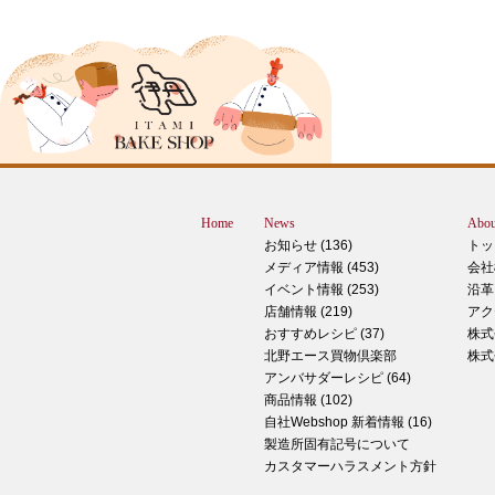
ピザ立ちぬ
ブログをご覧の皆様、こんにちは！北野
スMOMOテラス店の大西です。 いきな
すが、これは何だと思いますか？ ヒン
12月に活躍するあの食べ物です！ はん
ん？違います。煮込まないでください。
トレン？なんか惜しい気もしますが違い
Home
News
Abou
す。 それでは正解発表です。リバース
お知らせ (136)
トッ
ドオープン！！ なんと四角いピザなん
メディア情報 (453)
会社
す！今回は冬に大活躍のピザ、紹介いた
イベント情報 (253)
沿革
す。 キタノセレクション手のばしピザ
店舗情報 (219)
アク
ルゲリータ 北野エースオリジナル商品
おすすめレシピ (37)
株式
ザになります。特徴は何といってもこの
北野エース買物倶楽部
株式
生地はひとつひとつ手で
アンバサダーレシピ (64)
商品情報 (102)
2024年12月14日
自社Webshop 新着情報 (16)
製造所固有記号について
もっちもち！和スイーツと一緒に素敵な
カスタマーハラスメント方針
ータイムを ♪