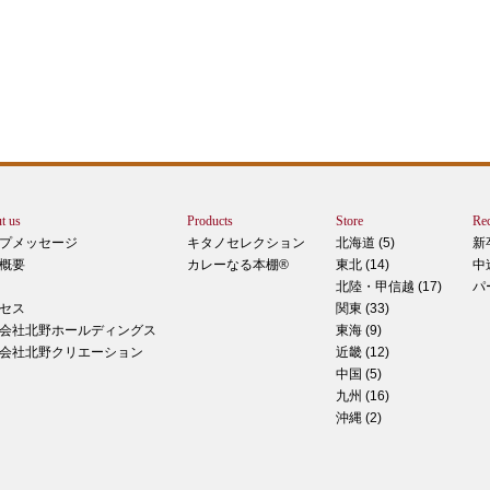
エー
りで
トは
ぺ
シュ
ま
t us
Products
Store
Rec
カー
プメッセージ
キタノセレクション
北海道 (5)
新
で
概要
カレーなる本棚®
東北 (14)
中
しま
北陸・甲信越 (17)
パ
 マ
セス
関東 (33)
のピ
会社北野ホールディングス
東海 (9)
形！
会社北野クリエーション
近畿 (12)
中国 (5)
九州 (16)
沖縄 (2)
ティ