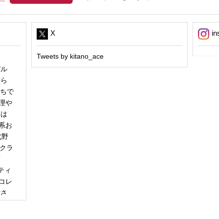
X
in
Tweets by kitano_ace
パル
冬ら
うちで
理や
日は
系お
北野
「クラ
商
ティ
コレ
甘さ