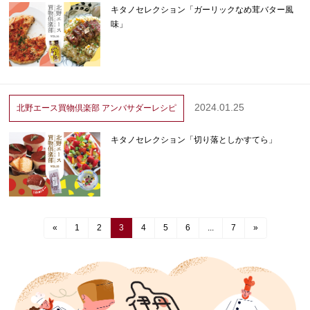
キタノセレクション「ガーリックなめ茸バター風
味」
2024.01.25
北野エース買物倶楽部
アンバサダーレシピ
キタノセレクション「切り落としかすてら」
«
1
2
3
4
5
6
...
7
»