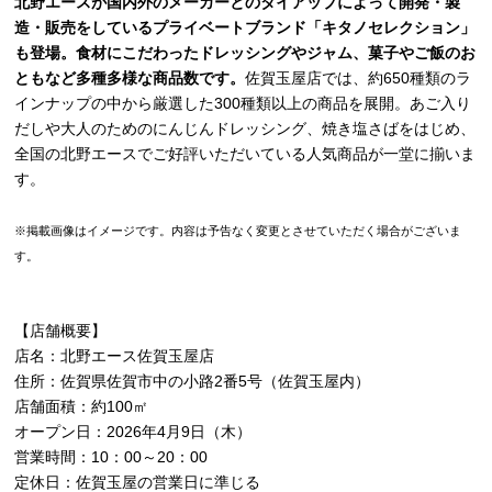
北野エースが国内外のメーカーとのタイアップによって開発・製
造・販売をしているプライベートブランド「キタノセレクション」
も登場。食材にこだわったドレッシングやジャム、菓子やご飯のお
ともなど多種多様な商品数です。
佐賀玉屋店では、約650種類のラ
インナップの中から厳選した300種類以上の商品を展開。あご入り
だしや大人のためのにんじんドレッシング、焼き塩さばをはじめ、
全国の北野エースでご好評いただいている人気商品が一堂に揃いま
す。
※掲載画像はイメージです。内容は予告なく変更とさせていただく場合がございま
す。
【店舗概要】
店名：北野エース佐賀玉屋店
住所：佐賀県佐賀市中の小路2番5号（佐賀玉屋内）
店舗面積：約100㎡
オープン日：2026年4月9日（木）
営業時間：10：00～20：00
定休日：佐賀玉屋の営業日に準じる