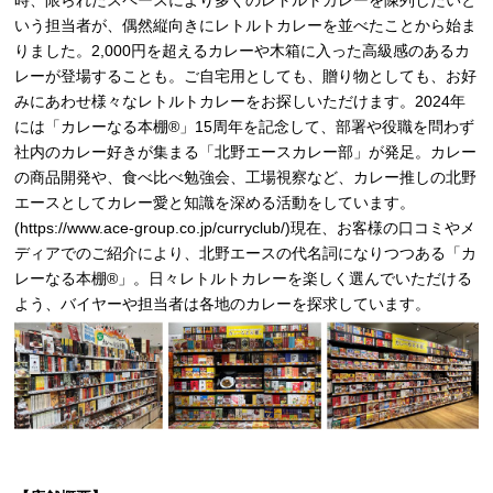
いう担当者が、偶然縦向きにレトルトカレーを並べたことから始ま
りました。2,000円を超えるカレーや木箱に入った高級感のあるカ
レーが登場することも。ご自宅用としても、贈り物としても、お好
みにあわせ様々なレトルトカレーをお探しいただけます。2024年
には「カレーなる本棚®」15周年を記念して、部署や役職を問わず
社内のカレー好きが集まる「北野エースカレー部」が発足。カレー
の商品開発や、食べ比べ勉強会、工場視察など、カレー推しの北野
エースとしてカレー愛と知識を深める活動をしています。
(
https://www.ace-group.co.jp/curryclub/
)現在、お客様の口コミやメ
ディアでのご紹介により、北野エースの代名詞になりつつある「カ
レーなる本棚®」。日々レトルトカレーを楽しく選んでいただける
よう、バイヤーや担当者は各地のカレーを探求しています。