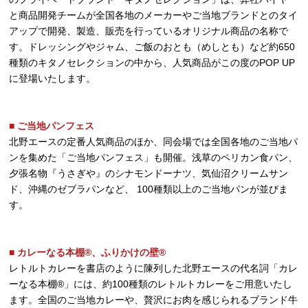
と商品開発チームが全国各地のメーカーやご当地ブランドとのタイ
アップで開発、製造、販売を行っているオリジナル商品の名称で
す。ドレッシングやジャム、ご飯のおとも（めしとも）など約650
種類のキタノセレクションの中から、人気商品がこの度のPOP UP
に登場いたします。
■ ご当地パンフェス
北野エースの定番人気商品のほか、同会場では全国各地のご当地パ
ンを集めた「ご当地パンフェス」も開催。浅草のペリカン食パン、
夕張名物『うさぎや』のシナモンドーナツ、気仙沼クリームサン
ド、沖縄のゼブラパンなど、 100種類以上のご当地パンが並びま
す。
■ カレーなる本棚®、ふりかけの壁®
レトルトカレーを書店のように陳列した北野エースの代名詞「カレ
ーなる本棚®」には、約100種類のレトルトカレーをご用意いたし
ます。全国のご当地カレーや、贅沢にお肉を感じられるブランド牛