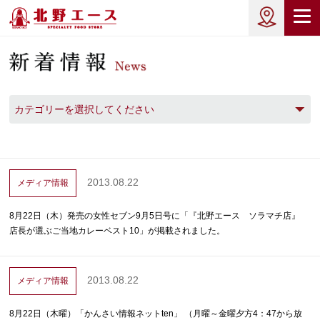
カテゴリーを選択してください
2013.08.22
メディア情報
8月22日（木）発売の女性セブン9月5日号に「『北野エース ソラマチ店』
店長が選ぶご当地カレーベスト10」が掲載されました。
2013.08.22
メディア情報
8月22日（木曜）「かんさい情報ネットten」 （月曜～金曜夕方4：47から放