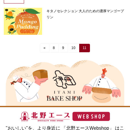
キタノセレクション 大人のための濃厚マンゴープ
リン
«
8
9
10
11
"おいしい"を、より身近に 「北野エースWebshop」 はこ