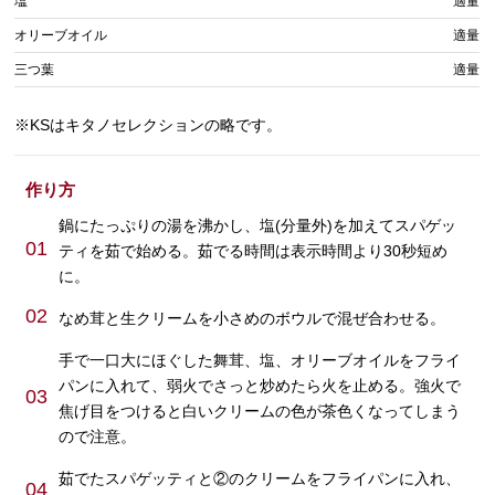
塩
適量
オリーブオイル
適量
三つ葉
適量
※KSはキタノセレクションの略です。
作り方
鍋にたっぷりの湯を沸かし、塩(分量外)を加えてスパゲッ
01
ティを茹で始める。茹でる時間は表示時間より30秒短め
に。
02
なめ茸と生クリームを小さめのボウルで混ぜ合わせる。
手で一口大にほぐした舞茸、塩、オリーブオイルをフライ
パンに入れて、弱火でさっと炒めたら火を止める。強火で
03
焦げ目をつけると白いクリームの色が茶色くなってしまう
ので注意。
茹でたスパゲッティと②のクリームをフライパンに入れ、
04