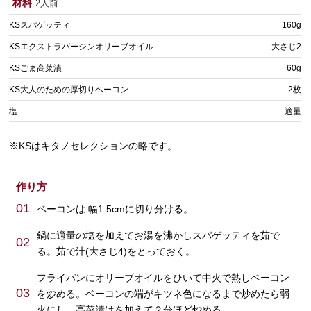
材料
2人前
KSスパゲッティ
160g
KSエクストラバージンオリーブオイル
大さじ2
KSごま高菜漬
60g
KS大人のための厚切りベーコン
2枚
塩
適量
※KSはキタノセレクションの略です。
作り方
01
ベーコンは 幅1.5cmに切り分ける。
鍋に適量の塩を加えてお湯を沸かしスパゲッティを茹で
02
る。茹で汁(大さじ4)をとっておく。
フライパンにオリーブオイルをひいて中火で熱しベーコン
03
を炒める。ベーコンの端がキツネ色になるまで炒めたら弱
火にし、高菜漬けを加えて２分ほど炒める。