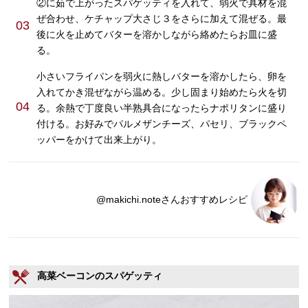
②に茹で上がったスパゲッティを入れて、弱火で具材を混
ぜ合わせ、ケチャップ大さじ３をさらに加えて混ぜる。最
03
後に火を止めてバターを溶かしながら絡めたらお皿に盛
る。
小さいフライパンを弱火に熱しバターを溶かしたら、卵を
入れてかき混ぜながら温める。少し固まり始めたら火を切
04
る。余熱で丁度良い半熟具合になったらナポリタンに盛り
付ける。お好みでパルメザンチーズ、パセリ、ブラックペ
ッパーをかけて出来上がり。
@makichi.noteさんおすすめレシピ
高菜ベーコンのスパゲッティ