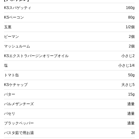
KSスパゲッティ
160g
KSベーコン
80g
玉葱
1/2個
ピーマン
2個
マッシュルーム
2個
KSエクストラバージンオリーブオイル
小さじ2
塩
小さじ1/4
トマト缶
50g
KSケチャップ
大さじ5
バター
15g
パルメザンチーズ
適量
パセリ
適量
ブラックペッパー
適量
パスタ茹で用お湯
2ℓ