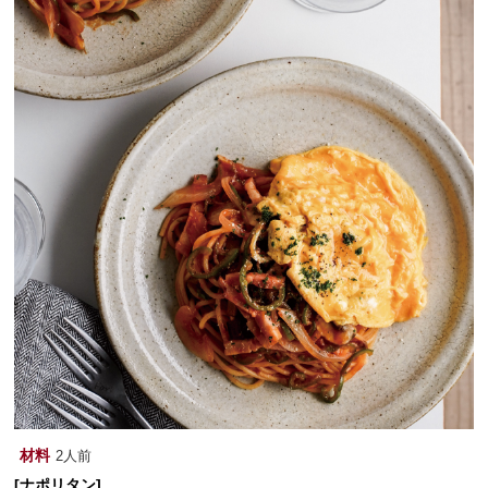
材料
2人前
[ナポリタン]