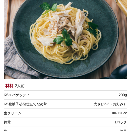
材料
2人前
KSスパゲッティ
200g
KS粒柚子胡椒仕立てなめ茸
大さじ2-3（お好み）
生クリーム
100-120cc
舞茸
1パック