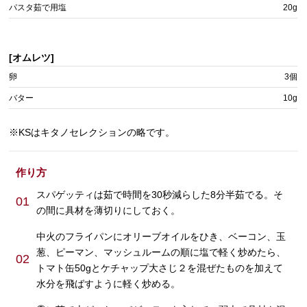
パスタ茹で用塩
20g
[オムレツ]
卵
3個
バター
10g
※KSはキタノセレクションの略です。
作り方
スパゲッティは茹で時間を30秒減らした8分半茹でる。そ
01
の間に具材を薄切りにしておく。
中火のフライパンにオリーブオイルをひき、ベーコン、玉
葱、ピーマン、マッシュルームの順に塩で軽く炒めたら、
02
トマト缶50gとケチャップ大さじ２を混ぜたものを加えて
水分を飛ばすように軽く炒める。