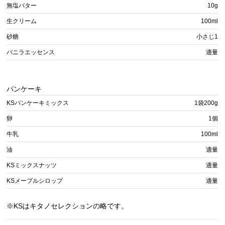
無塩バター
10g
生クリーム
100ml
砂糖
小さじ1
バニラエッセンス
適量
パンケーキ
KSパンケーキミックス
1袋200g
卵
1個
牛乳
100ml
油
適量
KSミックスナッツ
適量
KSメープルシロップ
適量
※KSはキタノセレクションの略です。