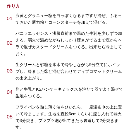
作り方
卵黄とグラニュー糖を白っぽくなるまですり混ぜ、ふるっ
01
ておいた薄力粉とコーンスターチを加えて混ぜる。
バニラエッセンス・沸騰直前まで温めた牛乳を少しずつ加
える。弱火で温めながらしっかり硬さがでるまで底からヘ
02
ラで混ぜカスタードクリームをつくる。出来たら冷まして
おく。
生クリームと砂糖を氷水で冷やしながら9分立てにホイッ
03
プし、冷ました②と混ぜ合わせてディプロマットクリーム
の出来上がり。
卵と牛乳とKSパンケーキミックスを泡だて器でよく混ぜて
04
生地をつくる。
フライパンを熱し薄く油をひいたら、一度濡布巾の上に置
いて冷まします。生地を直径6cmくらいに流し入れて弱火
05
で3分焼き、プツプツ泡が出てきたら裏返して2分焼きま
す。