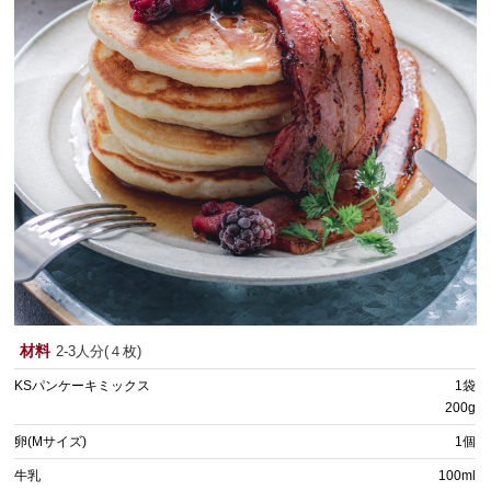
材料
2-3人分(４枚)
KSパンケーキミックス
1袋
200g
卵(Mサイズ)
1個
牛乳
100ml