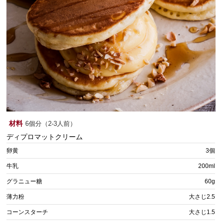
材料
6個分（2-3人前）
ディプロマットクリーム
卵黄
3個
牛乳
200ml
グラニュー糖
60g
薄力粉
大さじ2.5
コーンスターチ
大さじ1.5