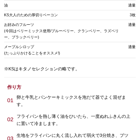
油
適量
KS大人のための厚切りベーコン
3枚
お好みのフルーツ
適量
(今回はベリーミックス使用/ブルーベリー、クランベリー、ラズベリ
ー、ブラックベリー)
メープルシロップ
適量
(たっぷりかけることをオススメ!)
※KSはキタノセレクションの略です。
作り方
卵と牛乳とパンケーキミックスを泡だて器でよく混ぜま
01
す。
フライパンを熱し薄く油をひいたら、一度ぬれふきんの上
02
に置いて冷まします。
生地をフライパンに丸く流し入れて弱火で3分焼き、プツ
03