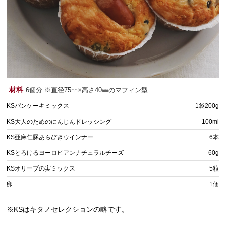
材料
6個分 ※直径75㎜×高さ40㎜のマフィン型
KSパンケーキミックス
1袋200g
KS大人のためのにんじんドレッシング
100ml
KS亜麻仁豚あらびきウインナー
6本
KSとろけるヨーロピアンナチュラルチーズ
60g
KSオリーブの実ミックス
5粒
卵
1個
※KSはキタノセレクションの略です。