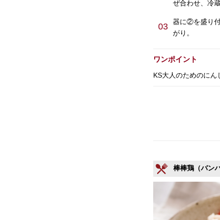
ぜ合わせ、冷蔵
器に②を盛り
03
がり。
ワンポイント
KS大人のためのに
棒棒鶏（バン