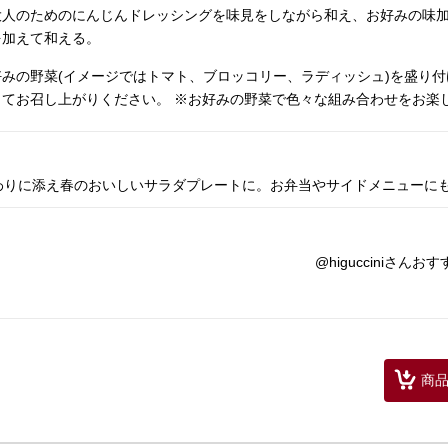
大人のためのにんじんドレッシングを味見をしながら和え、お好みの味
を加えて和える。
みの野菜(イメージではトマト、ブロッコリー、ラディッシュ)を盛り付
てお召し上がりください。 ※お好みの野菜で色々な組み合わせをお楽
わりに添え春のおいしいサラダプレートに。お弁当やサイドメニューに
@higucciniさんお
商