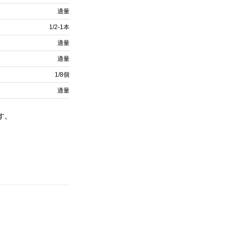
適量
1/2-1本
適量
適量
1/8個
適量
す。