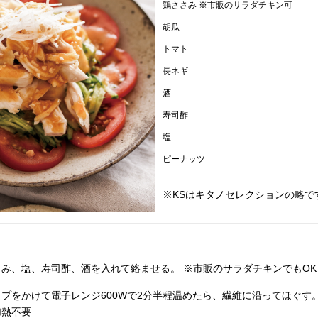
鶏ささみ ※市販のサラダチキン可
胡瓜
トマト
長ネギ
酒
寿司酢
塩
ピーナッツ
※KSはキタノセレクションの略で
み、塩、寿司酢、酒を入れて絡ませる。 ※市販のサラダチキンでもOK
プをかけて電子レンジ600Wで2分半程温めたら、繊維に沿ってほぐす
加熱不要