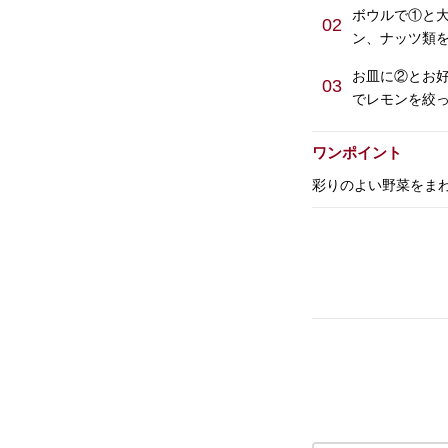
ボウルで①と
02
ン、ナッツ類
お皿に②とお好
03
でレモンを絞っ
ワンポイント
彩りのよい野菜をま