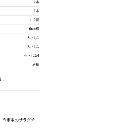
2本
1本
中2個
6cm程
大さじ1
大さじ1
小さじ1/4
適量
す。
。 ※市販のサラダチ