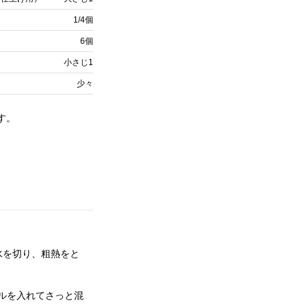
1/4個
6個
小さじ1
少々
す。
水を切り、粗熱をと
ルを入れてさっと混