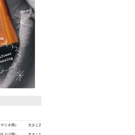
（マリネ用）
大さじ2
（仕上げ用）
大さじ1