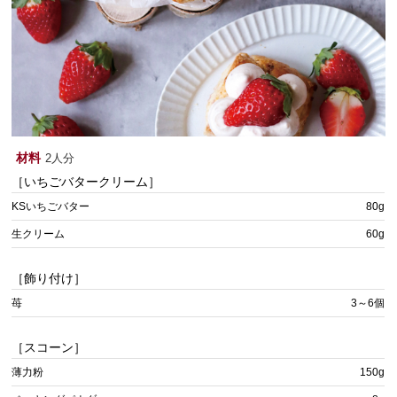
材料
2人分
［いちごバタークリーム］
KSいちごバター
80g
生クリーム
60g
［飾り付け］
苺
3～6個
［スコーン］
薄力粉
150g