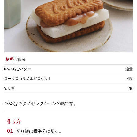
材料
2個分
KSいちごバター
適量
ロータスカラメルビスケット
4枚
切り餅
1個
※KSはキタノセレクションの略です。
作り方
01
切り餅は横半分に切る。