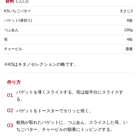
材料
1-2人分
KSいちごバター
大さじ3
バゲット(薄切り)
8枚
つぶあん
100g
苺
4粒
チャービル
適量
※KSはキタノセレクションの略です。
作り方
バゲットを薄くスライスする。苺は縦半分にスライスす
01
る。
02
バゲットをトースターでカリッと焼く。
粗熱が取れたバゲットに、つぶあん、スライスした苺、い
03
ちごバター、チャービルの順番にトッピングする。