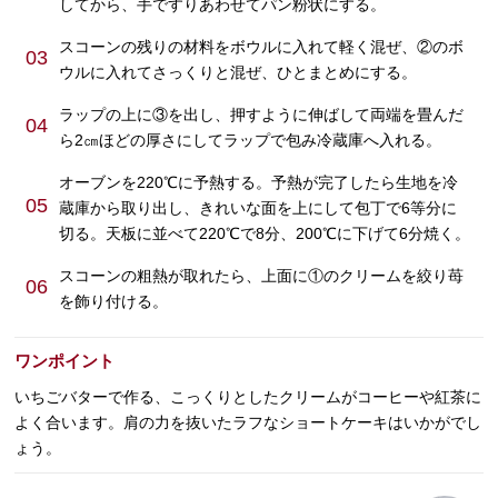
してから、手ですりあわせてパン粉状にする。
スコーンの残りの材料をボウルに入れて軽く混ぜ、②のボ
03
ウルに入れてさっくりと混ぜ、ひとまとめにする。
ラップの上に③を出し、押すように伸ばして両端を畳んだ
04
ら2㎝ほどの厚さにしてラップで包み冷蔵庫へ入れる。
オーブンを220℃に予熱する。予熱が完了したら生地を冷
05
蔵庫から取り出し、きれいな面を上にして包丁で6等分に
切る。天板に並べて220℃で8分、200℃に下げて6分焼く。
スコーンの粗熱が取れたら、上面に①のクリームを絞り苺
06
を飾り付ける。
ワンポイント
いちごバターで作る、こっくりとしたクリームがコーヒーや紅茶に
よく合います。肩の力を抜いたラフなショートケーキはいかがでし
ょう。