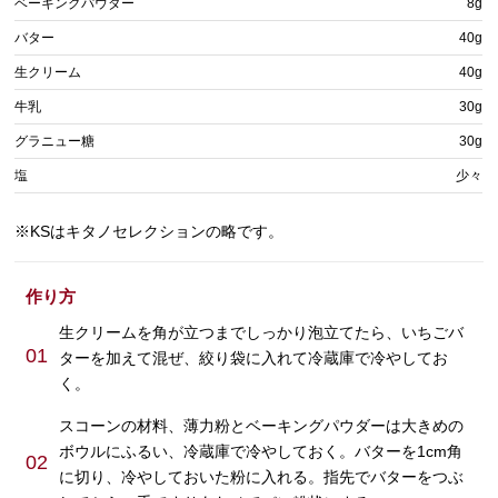
ベーキングパウダー
8g
バター
40g
生クリーム
40g
牛乳
30g
グラニュー糖
30g
塩
少々
※KSはキタノセレクションの略です。
作り方
生クリームを角が立つまでしっかり泡立てたら、いちごバ
01
ターを加えて混ぜ、絞り袋に入れて冷蔵庫で冷やしてお
く。
スコーンの材料、薄力粉とベーキングパウダーは大きめの
ボウルにふるい、冷蔵庫で冷やしておく。バターを1cm角
02
に切り、冷やしておいた粉に入れる。指先でバターをつぶ