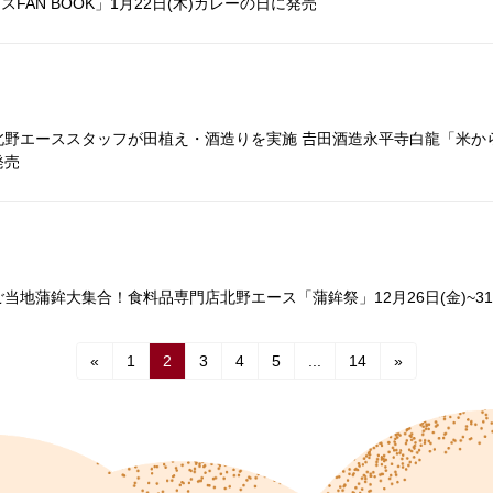
ースFAN BOOK」1月22日(木)カレーの日に発売
野エーススタッフが田植え・酒造りを実施 𠮷田酒造永平寺白龍「米か
発売
当地蒲鉾大集合！食料品専門店北野エース「蒲鉾祭」12月26日(金)~31
«
1
2
3
4
5
...
14
»