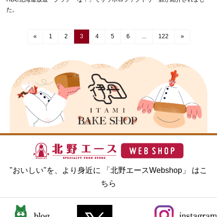
た。
«
1
2
3
4
5
6
...
122
»
"おいしい"を、より身近に 「北野エースWebshop」 はこ
ちら