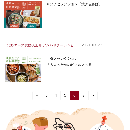
キタノセレクション「焼き塩さば」
2021.07.23
北野エース買物倶楽部
アンバサダーレシピ
キタノセレクション
「大人のためのピクルスの素」
«
3
4
5
6
7
»