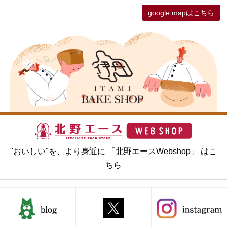
google mapはこちら
"おいしい"を、より身近に 「北野エースWebshop」 はこ
ちら