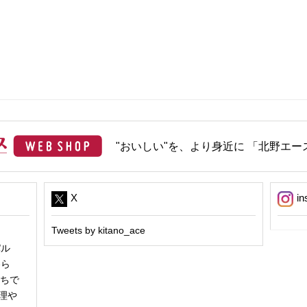
"おいしい"を、より身近に 「北野エース
X
in
Tweets by kitano_ace
パル
冬ら
うちで
理や