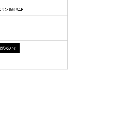
ズラン高崎店1F
酒取扱い有