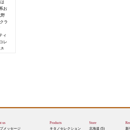
日は
系お
北野
「クラ
商
ティ
コレ
甘さ
エー
りで
トは
ぺ
シュ
ま
t us
Products
Store
Rec
カー
プメッセージ
キタノセレクション
北海道 (5)
新