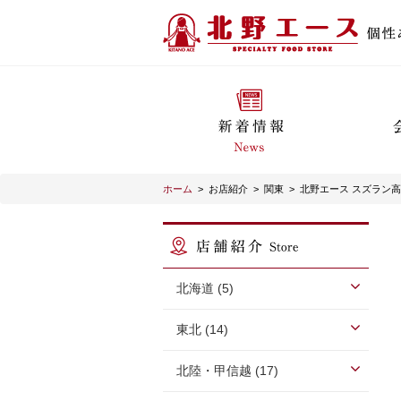
ホーム
>
お店紹介
>
関東
>
北野エース スズラン
北海道 (5)
東北 (14)
北陸・甲信越 (17)