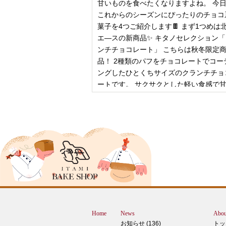
甘いものを食べたくなりますよね。 今
これからのシーズンにぴったりのチョコ
菓子を4つご紹介します🍫 まず1つめは
エ―スの新商品✨ キタノセレクション
ンチチョコレート」 こちらは秋冬限定
品！ 2種類のパフをチョコレートでコー
ングしたひとくちサイズのクランチチョ
ートです。 サクサクとした軽い食感で
控
2024年12月18日
ピザ立ちぬ
ブログをご覧の皆様、こんにちは！北野
スMOMOテラス店の大西です。 いきな
すが、これは何だと思いますか？ ヒン
12月に活躍するあの食べ物です！ はん
ん？違います。煮込まないでください。
トレン？なんか惜しい気もしますが違い
Home
News
Abou
す。 それでは正解発表です。リバース
お知らせ (136)
トッ