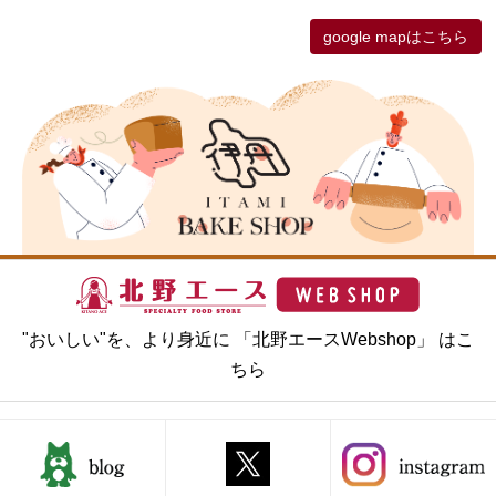
google mapはこちら
"おいしい"を、より身近に 「北野エースWebshop」 はこ
ちら