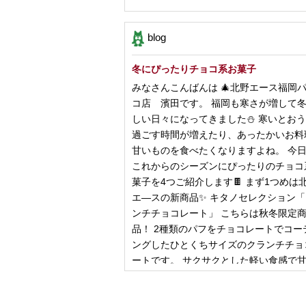
blog
冬にぴったりチョコ系お菓子
みなさんこんばんは 🎄北野エース福岡
コ店 濱田です。 福岡も寒さが増して
しい日々になってきました⛄️ 寒いとお
過ごす時間が増えたり、あったかいお料
甘いものを食べたくなりますよね。 今
これからのシーズンにぴったりのチョコ
菓子を4つご紹介します🍫 まず1つめは
エ―スの新商品✨ キタノセレクション
ンチチョコレート」 こちらは秋冬限定
品！ 2種類のパフをチョコレートでコー
ングしたひとくちサイズのクランチチョ
ートです。 サクサクとした軽い食感で
控
2024年12月18日