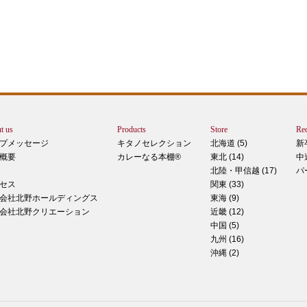
エー
りで
トは
ぺ
シュ
ま
t us
Products
Store
Rec
カー
プメッセージ
キタノセレクション
北海道 (5)
新
で
概要
カレーなる本棚®
東北 (14)
中
しま
北陸・甲信越 (17)
パ
 マ
セス
関東 (33)
のピ
会社北野ホールディングス
東海 (9)
形！
会社北野クリエーション
近畿 (12)
中国 (5)
九州 (16)
沖縄 (2)
ティ
稲田