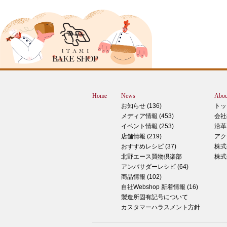
ピザ立ちぬ
ブログをご覧の皆様、こんにちは！北野
スMOMOテラス店の大西です。 いきな
すが、これは何だと思いますか？ ヒン
12月に活躍するあの食べ物です！ はん
ん？違います。煮込まないでください。
トレン？なんか惜しい気もしますが違い
Home
News
Abou
す。 それでは正解発表です。リバース
お知らせ (136)
トッ
ドオープン！！ なんと四角いピザなん
メディア情報 (453)
会社
す！今回は冬に大活躍のピザ、紹介いた
イベント情報 (253)
沿革
す。 キタノセレクション手のばしピザ
店舗情報 (219)
アク
ルゲリータ 北野エースオリジナル商品
おすすめレシピ (37)
株式
ザになります。特徴は何といってもこの
北野エース買物倶楽部
株式
生地はひとつひとつ手で
アンバサダーレシピ (64)
商品情報 (102)
2024年12月14日
自社Webshop 新着情報 (16)
製造所固有記号について
もっちもち！和スイーツと一緒に素敵な
カスタマーハラスメント方針
ータイムを ♪
こんにちは！北野エース川西阪急店の早