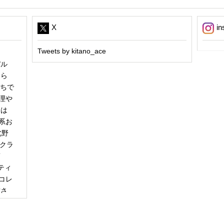
X
in
Tweets by kitano_ace
パル
冬ら
うちで
理や
日は
系お
北野
「クラ
商
ティ
コレ
甘さ