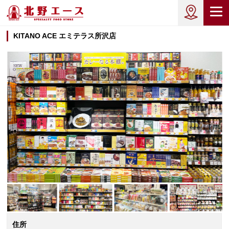
KITANO ACE エミテラス所沢店
住所