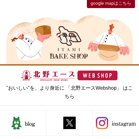
google mapはこちら
"おいしい"を、より身近に 「北野エースWebshop」 はこ
ちら