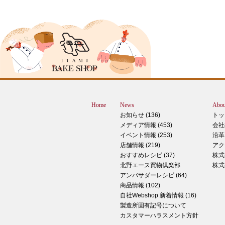
ピザ立ちぬ
ブログをご覧の皆様、こんにちは！北野
スMOMOテラス店の大西です。 いきな
すが、これは何だと思いますか？ ヒン
12月に活躍するあの食べ物です！ はん
ん？違います。煮込まないでください。
トレン？なんか惜しい気もしますが違い
Home
News
Abou
す。 それでは正解発表です。リバース
お知らせ (136)
トッ
ドオープン！！ なんと四角いピザなん
メディア情報 (453)
会社
す！今回は冬に大活躍のピザ、紹介いた
イベント情報 (253)
沿革
す。 キタノセレクション手のばしピザ
店舗情報 (219)
アク
ルゲリータ 北野エースオリジナル商品
おすすめレシピ (37)
株式
ザになります。特徴は何といってもこの
北野エース買物倶楽部
株式
生地はひとつひとつ手で
アンバサダーレシピ (64)
商品情報 (102)
2024年12月14日
自社Webshop 新着情報 (16)
製造所固有記号について
もっちもち！和スイーツと一緒に素敵な
カスタマーハラスメント方針
ータイムを ♪