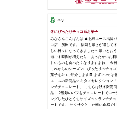
blog
冬にぴったりチョコ系お菓子
みなさんこんばんは 🎄北野エース福岡
コ店 濱田です。 福岡も寒さが増して
しい日々になってきました⛄️ 寒いとお
過ごす時間が増えたり、あったかいお料
甘いものを食べたくなりますよね。 今
これからのシーズンにぴったりのチョコ
菓子を4つご紹介します🍫 まず1つめは
エ―スの新商品✨ キタノセレクション
ンチチョコレート」 こちらは秋冬限定
品！ 2種類のパフをチョコレートでコー
ングしたひとくちサイズのクランチチョ
ートです。 サクサクとした軽い食感で
控
2024年12月18日