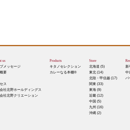
エー
りで
トは
ぺ
シュ
ま
t us
Products
Store
Rec
カー
プメッセージ
キタノセレクション
北海道 (5)
新
で
概要
カレーなる本棚®
東北 (14)
中
しま
北陸・甲信越 (17)
パ
 マ
セス
関東 (33)
のピ
会社北野ホールディングス
東海 (9)
形！
会社北野クリエーション
近畿 (12)
中国 (5)
九州 (16)
沖縄 (2)
ティ