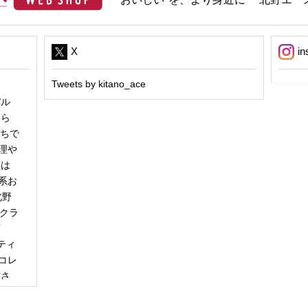
X
in
Tweets by kitano_ace
パル
冬ら
うちで
理や
日は
系お
北野
「クラ
商
ティ
コレ
甘さ