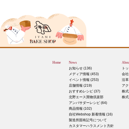
2024年12月18日
ピザ立ちぬ
ブログをご覧の皆様、こんにちは！北野
スMOMOテラス店の大西です。 いきな
すが、これは何だと思いますか？ ヒン
12月に活躍するあの食べ物です！ はん
ん？違います。煮込まないでください。
トレン？なんか惜しい気もしますが違い
Home
News
Abou
す。 それでは正解発表です。リバース
お知らせ (136)
トッ
ドオープン！！ なんと四角いピザなん
メディア情報 (453)
会社
す！今回は冬に大活躍のピザ、紹介いた
イベント情報 (253)
沿革
す。 キタノセレクション手のばしピザ
店舗情報 (219)
アク
ルゲリータ 北野エースオリジナル商品
おすすめレシピ (37)
株式
ザになります。特徴は何といってもこの
北野エース買物倶楽部
株式
生地はひとつひとつ手で
アンバサダーレシピ (64)
商品情報 (102)
2024年12月14日
自社Webshop 新着情報 (16)
製造所固有記号について
もっちもち！和スイーツと一緒に素敵な
カスタマーハラスメント方針