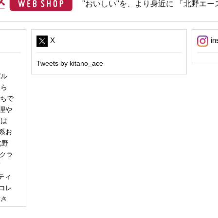
"おいしい"を、より身近に 「北野エース
X
in
Tweets by kitano_ace
パル
冬ら
うちで
理や
日は
系お
北野
「クラ
商
ティ
コレ
甘さ