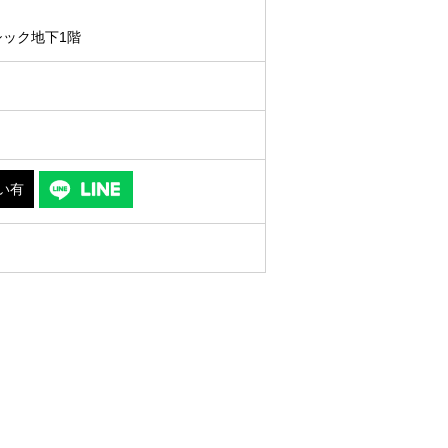
シック地下1階
い有