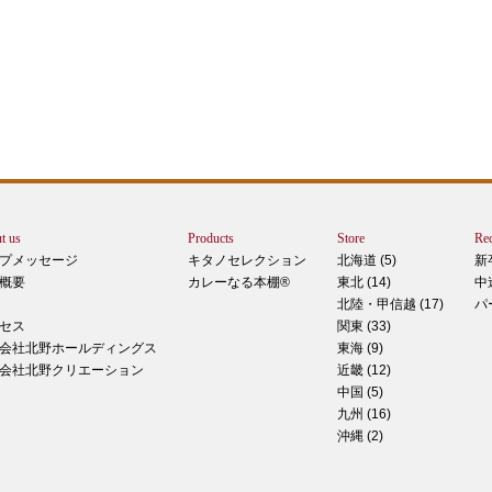
エー
りで
トは
ぺ
シュ
ま
t us
Products
Store
Rec
カー
プメッセージ
キタノセレクション
北海道 (5)
新
で
概要
カレーなる本棚®
東北 (14)
中
しま
北陸・甲信越 (17)
パ
 マ
セス
関東 (33)
のピ
会社北野ホールディングス
東海 (9)
形！
会社北野クリエーション
近畿 (12)
中国 (5)
九州 (16)
沖縄 (2)
ティ