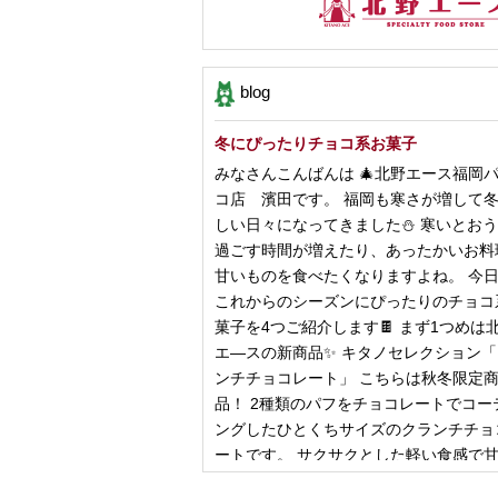
blog
冬にぴったりチョコ系お菓子
みなさんこんばんは 🎄北野エース福岡
コ店 濱田です。 福岡も寒さが増して
しい日々になってきました⛄️ 寒いとお
過ごす時間が増えたり、あったかいお料
甘いものを食べたくなりますよね。 今
これからのシーズンにぴったりのチョコ
菓子を4つご紹介します🍫 まず1つめは
エ―スの新商品✨ キタノセレクション
ンチチョコレート」 こちらは秋冬限定
品！ 2種類のパフをチョコレートでコー
ングしたひとくちサイズのクランチチョ
ートです。 サクサクとした軽い食感で
控