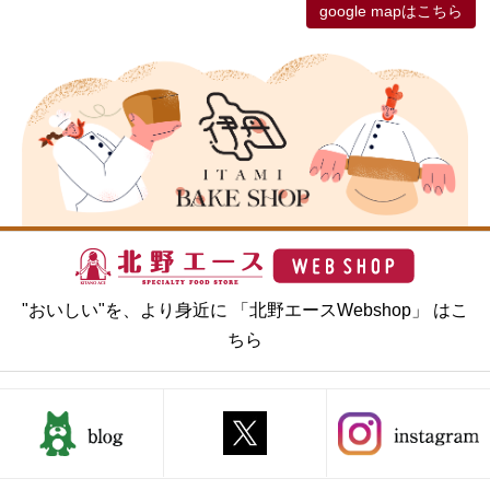
google mapはこちら
"おいしい"を、より身近に 「北野エースWebshop」 はこ
ちら