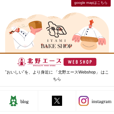
google mapはこちら
"おいしい"を、より身近に 「北野エースWebshop」 はこ
ちら