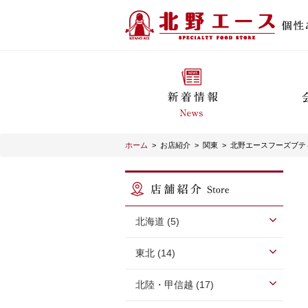
ホーム
>
お店紹介
>
関東
>
北野エースフーズブテ
北海道 (5)
東北 (14)
北陸・甲信越 (17)