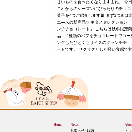
甘いものを食べたくなりますよね。 今
これからのシーズンにぴったりのチョコ
菓子を4つご紹介します🍫 まず1つめは
エ―スの新商品✨ キタノセレクション
ンチチョコレート」 こちらは秋冬限定
品！ 2種類のパフをチョコレートでコー
ングしたひとくちサイズのクランチチョ
ートです。 サクサクとした軽い食感で
控
2024年12月18日
ピザ立ちぬ
ブログをご覧の皆様、こんにちは！北野
スMOMOテラス店の大西です。 いきな
すが、これは何だと思いますか？ ヒン
12月に活躍するあの食べ物です！ はん
ん？違います。煮込まないでください。
トレン？なんか惜しい気もしますが違い
Home
News
Abou
す。 それでは正解発表です。リバース
お知らせ (136)
トッ