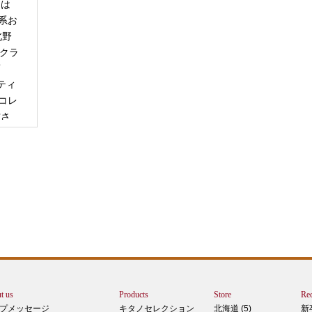
日は
系お
北野
「クラ
商
ティ
コレ
甘さ
エー
りで
トは
ぺ
シュ
ま
t us
Products
Store
Rec
カー
プメッセージ
キタノセレクション
北海道 (5)
新