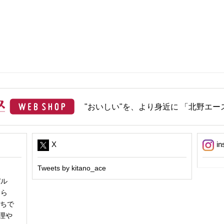
"おいしい"を、より身近に 「北野エース
X
in
Tweets by kitano_ace
パル
冬ら
うちで
理や