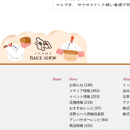
ートです。 サクサクとした軽い食感で
控
2024年12月18日
ピザ立ちぬ
ブログをご覧の皆様、こんにちは！北野
スMOMOテラス店の大西です。 いきな
すが、これは何だと思いますか？ ヒン
12月に活躍するあの食べ物です！ はん
ん？違います。煮込まないでください。
トレン？なんか惜しい気もしますが違い
Home
News
Abou
す。 それでは正解発表です。リバース
お知らせ (136)
トッ
ドオープン！！ なんと四角いピザなん
メディア情報 (453)
会社
す！今回は冬に大活躍のピザ、紹介いた
イベント情報 (253)
沿革
す。 キタノセレクション手のばしピザ
店舗情報 (219)
アク
ルゲリータ 北野エースオリジナル商品
おすすめレシピ (37)
株式
ザになります。特徴は何といってもこの
北野エース買物倶楽部
株式
生地はひとつひとつ手で
アンバサダーレシピ (64)
商品情報 (102)
2024年12月14日