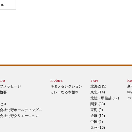
甘さ
エー
りで
トは
ぺ
シュ
ま
t us
Products
Store
Rec
カー
プメッセージ
キタノセレクション
北海道 (5)
新
で
概要
カレーなる本棚®
東北 (14)
中
しま
北陸・甲信越 (17)
パ
 マ
セス
関東 (33)
のピ
会社北野ホールディングス
東海 (9)
形！
会社北野クリエーション
近畿 (12)
中国 (5)
九州 (16)