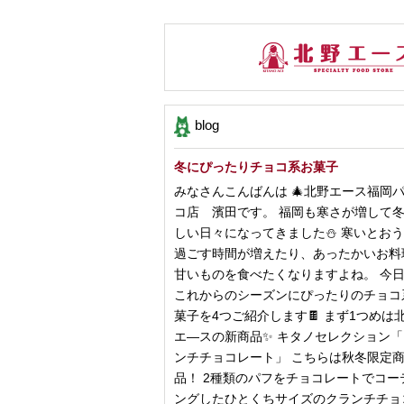
blog
冬にぴったりチョコ系お菓子
みなさんこんばんは 🎄北野エース福岡
コ店 濱田です。 福岡も寒さが増して
しい日々になってきました⛄️ 寒いとお
過ごす時間が増えたり、あったかいお料
甘いものを食べたくなりますよね。 今
これからのシーズンにぴったりのチョコ
菓子を4つご紹介します🍫 まず1つめは
エ―スの新商品✨ キタノセレクション
ンチチョコレート」 こちらは秋冬限定
品！ 2種類のパフをチョコレートでコー
ングしたひとくちサイズのクランチチョ