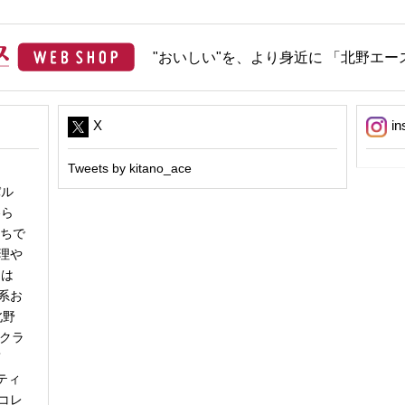
"おいしい"を、より身近に 「北野エース
X
in
Tweets by kitano_ace
パル
冬ら
うちで
理や
日は
系お
北野
「クラ
商
ティ
コレ