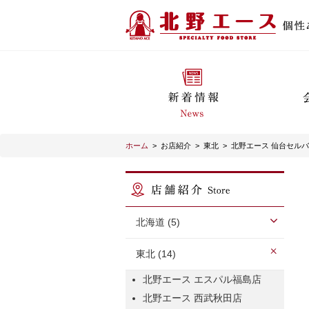
ホーム
>
お店紹介
>
東北
>
北野エース 仙台セル
北海道 (5)
東北 (14)
北野エース エスパル福島店
北野エース 西武秋田店