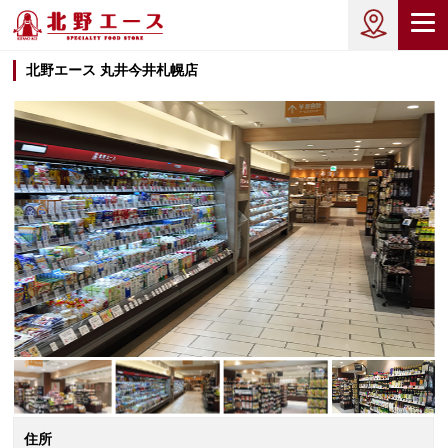
北野エース 丸井今井札幌店
住所