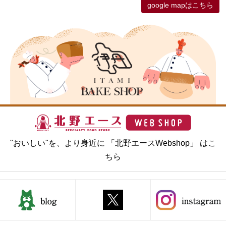
google mapはこちら
"おいしい"を、より身近に 「北野エースWebshop」 はこ
ちら