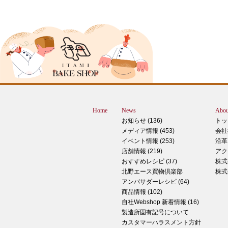
2024年12月18日
ピザ立ちぬ
ブログをご覧の皆様、こんにちは！北野
スMOMOテラス店の大西です。 いきな
すが、これは何だと思いますか？ ヒン
12月に活躍するあの食べ物です！ はん
ん？違います。煮込まないでください。
トレン？なんか惜しい気もしますが違い
Home
News
Abou
す。 それでは正解発表です。リバース
お知らせ (136)
トッ
ドオープン！！ なんと四角いピザなん
メディア情報 (453)
会社
す！今回は冬に大活躍のピザ、紹介いた
イベント情報 (253)
沿革
す。 キタノセレクション手のばしピザ
店舗情報 (219)
アク
ルゲリータ 北野エースオリジナル商品
おすすめレシピ (37)
株式
ザになります。特徴は何といってもこの
北野エース買物倶楽部
株式
生地はひとつひとつ手で
アンバサダーレシピ (64)
商品情報 (102)
2024年12月14日
自社Webshop 新着情報 (16)
製造所固有記号について
もっちもち！和スイーツと一緒に素敵な
カスタマーハラスメント方針