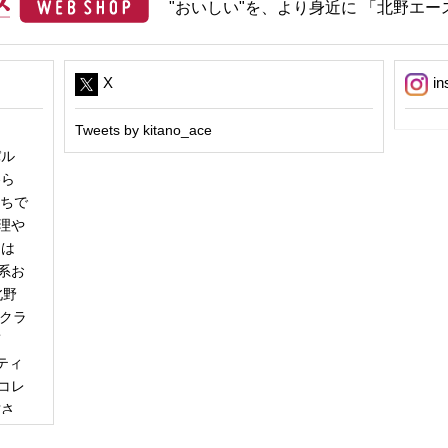
"おいしい"を、より身近に 「北野エース
X
in
Tweets by kitano_ace
パル
冬ら
うちで
理や
日は
系お
北野
「クラ
商
ティ
コレ
甘さ