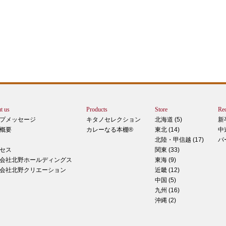
エー
りで
トは
ぺ
シュ
ま
t us
Products
Store
Rec
カー
プメッセージ
キタノセレクション
北海道 (5)
新
で
概要
カレーなる本棚®
東北 (14)
中
しま
北陸・甲信越 (17)
パ
 マ
セス
関東 (33)
のピ
会社北野ホールディングス
東海 (9)
形！
会社北野クリエーション
近畿 (12)
中国 (5)
九州 (16)
沖縄 (2)
ティ