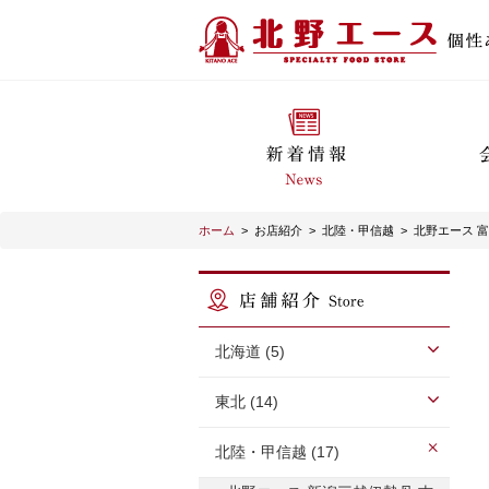
ホーム
>
お店紹介
>
北陸・甲信越
>
北野エース 
北海道 (5)
東北 (14)
北陸・甲信越 (17)