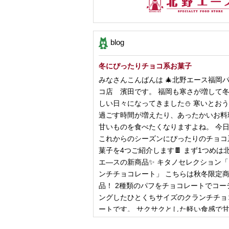
blog
冬にぴったりチョコ系お菓子
みなさんこんばんは 🎄北野エース福岡
コ店 濱田です。 福岡も寒さが増して
しい日々になってきました⛄️ 寒いとお
過ごす時間が増えたり、あったかいお料
甘いものを食べたくなりますよね。 今
これからのシーズンにぴったりのチョコ
菓子を4つご紹介します🍫 まず1つめは
エ―スの新商品✨ キタノセレクション
ンチチョコレート」 こちらは秋冬限定
品！ 2種類のパフをチョコレートでコー
ングしたひとくちサイズのクランチチョ
ートです。 サクサクとした軽い食感で
控