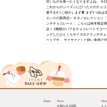
甘いものを食べたくなりますよね。 今
これからのシーズンにぴったりのチョコ
菓子を4つご紹介します🍫 まず1つめは
エ―スの新商品✨ キタノセレクション
ンチチョコレート」 こちらは秋冬限定
品！ 2種類のパフをチョコレートでコー
ングしたひとくちサイズのクランチチョ
ートです。 サクサクとした軽い食感で
控
2024年12月18日
ピザ立ちぬ
ブログをご覧の皆様、こんにちは！北野
スMOMOテラス店の大西です。 いきな
すが、これは何だと思いますか？ ヒン
12月に活躍するあの食べ物です！ はん
ん？違います。煮込まないでください。
トレン？なんか惜しい気もしますが違い
Home
News
Abou
す。 それでは正解発表です。リバース
お知らせ (136)
トッ