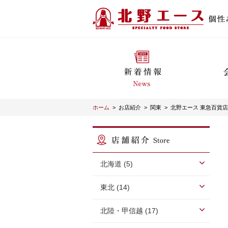
ホーム
>
お店紹介
>
関東
>
北野エース 東急百貨店
北海道 (5)
東北 (14)
北陸・甲信越 (17)