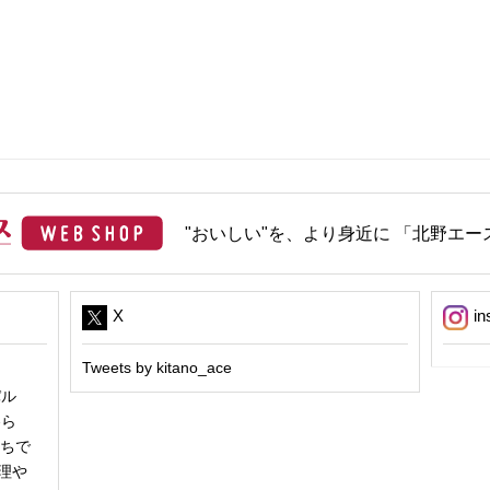
"おいしい"を、より身近に 「北野エース
X
in
Tweets by kitano_ace
パル
冬ら
うちで
理や