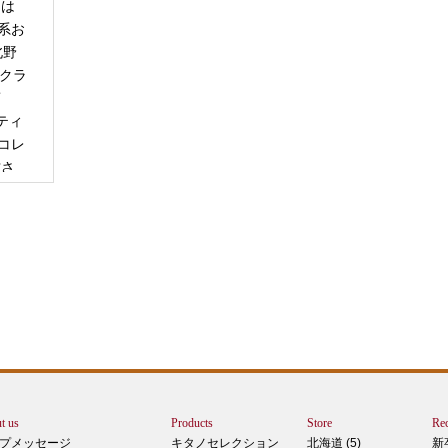
日は
系お
北野
「クラ
商
ティ
コレ
甘さ
エー
りで
トは
ぺ
シュ
ま
t us
Products
Store
Rec
カー
プメッセージ
キタノセレクション
北海道 (5)
新