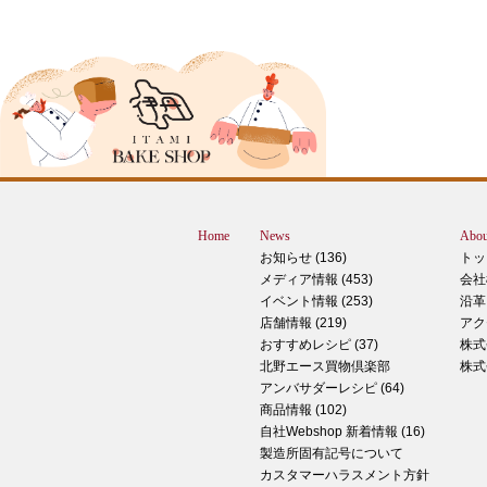
2024年12月18日
ピザ立ちぬ
ブログをご覧の皆様、こんにちは！北野
スMOMOテラス店の大西です。 いきな
すが、これは何だと思いますか？ ヒン
12月に活躍するあの食べ物です！ はん
ん？違います。煮込まないでください。
トレン？なんか惜しい気もしますが違い
Home
News
Abou
す。 それでは正解発表です。リバース
お知らせ (136)
トッ
ドオープン！！ なんと四角いピザなん
メディア情報 (453)
会社
す！今回は冬に大活躍のピザ、紹介いた
イベント情報 (253)
沿革
す。 キタノセレクション手のばしピザ
店舗情報 (219)
アク
ルゲリータ 北野エースオリジナル商品
おすすめレシピ (37)
株式
ザになります。特徴は何といってもこの
北野エース買物倶楽部
株式
生地はひとつひとつ手で
アンバサダーレシピ (64)
商品情報 (102)
2024年12月14日
自社Webshop 新着情報 (16)
製造所固有記号について
もっちもち！和スイーツと一緒に素敵な
カスタマーハラスメント方針