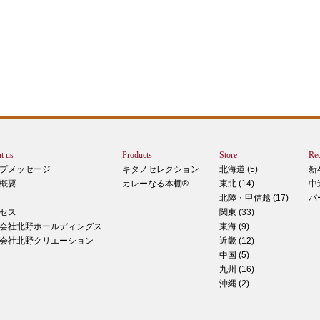
エー
りで
トは
ぺ
シュ
ま
t us
Products
Store
Rec
カー
プメッセージ
キタノセレクション
北海道 (5)
新
で
概要
カレーなる本棚®
東北 (14)
中
しま
北陸・甲信越 (17)
パ
 マ
セス
関東 (33)
のピ
会社北野ホールディングス
東海 (9)
形！
会社北野クリエーション
近畿 (12)
中国 (5)
九州 (16)
沖縄 (2)
ティ