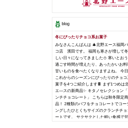
blog
冬にぴったりチョコ系お菓子
みなさんこんばんは 🎄北野エース福岡
コ店 濱田です。 福岡も寒さが増して
しい日々になってきました⛄️ 寒いとお
過ごす時間が増えたり、あったかいお料
甘いものを食べたくなりますよね。 今
これからのシーズンにぴったりのチョコ
菓子を4つご紹介します🍫 まず1つめは
エ―スの新商品✨ キタノセレクション
ンチチョコレート」 こちらは秋冬限定
品！ 2種類のパフをチョコレートでコー
ングしたひとくちサイズのクランチチョ
ートです。 サクサクとした軽い食感で
控