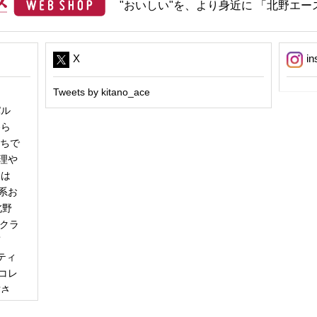
"おいしい"を、より身近に 「北野エース
X
in
Tweets by kitano_ace
パル
冬ら
うちで
理や
日は
系お
北野
「クラ
商
ティ
コレ
甘さ