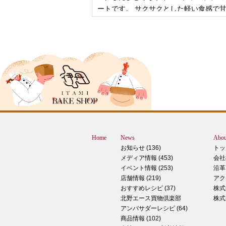
ートです。 サクサクとした軽い食感で
控
2024年12月18日
ピザ立ちぬ
ブログをご覧の皆様、こんにちは！北野
スMOMOテラス店の大西です。 いきな
すが、これは何だと思いますか？ ヒン
12月に活躍するあの食べ物です！ はん
ん？違います。煮込まないでください。
トレン？なんか惜しい気もしますが違い
Home
News
Abou
す。 それでは正解発表です。リバース
お知らせ (136)
トッ
ドオープン！！ なんと四角いピザなん
メディア情報 (453)
会社
す！今回は冬に大活躍のピザ、紹介いた
イベント情報 (253)
沿革
す。 キタノセレクション手のばしピザ
店舗情報 (219)
アク
ルゲリータ 北野エースオリジナル商品
おすすめレシピ (37)
株式
ザになります。特徴は何といってもこの
北野エース買物倶楽部
株式
生地はひとつひとつ手で
アンバサダーレシピ (64)
商品情報 (102)
2024年12月14日