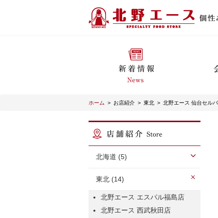
ホーム
>
お店紹介
>
東北
>
北野エース 仙台セル
北海道 (5)
東北 (14)
北野エース エスパル福島店
北野エース 西武秋田店