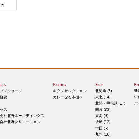
甘さ
エー
りで
トは
ぺ
シュ
ま
t us
Products
Store
Rec
カー
プメッセージ
キタノセレクション
北海道 (5)
新
で
概要
カレーなる本棚®
東北 (14)
中
しま
北陸・甲信越 (17)
パ
 マ
セス
関東 (33)
のピ
会社北野ホールディングス
東海 (9)
形！
会社北野クリエーション
近畿 (12)
中国 (5)
九州 (16)