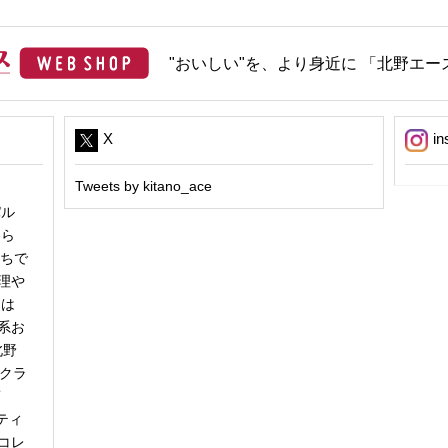
"おいしい"を、より身近に 「北野エース
X
in
Tweets by kitano_ace
パル
冬ら
うちで
理や
日は
系お
北野
「クラ
商
ティ
コレ