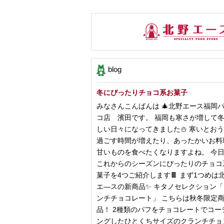
blog
冬にぴったりチョコ系お菓子
みなさんこんばんは 🎄北野エース福岡
コ店 濱田です。 福岡も寒さが増して
しい日々になってきました⛄️ 寒いとお
過ごす時間が増えたり、あったかいお料
甘いものを食べたくなりますよね。 今
これからのシーズンにぴったりのチョコ
菓子を4つご紹介します🍫 まず1つめは
エ―スの新商品✨ キタノセレクション
ンチチョコレート」 こちらは秋冬限定
品！ 2種類のパフをチョコレートでコー
ングしたひとくちサイズのクランチチョ