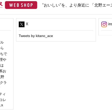
"おいしい"を、より身近に 「北野エース
X
in
Tweets by kitano_ace
パル
冬ら
うちで
理や
日は
系お
北野
「クラ
商
ティ
コレ
甘さ