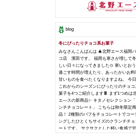
blog
冬にぴったりチョコ系お菓子
みなさんこんばんは 🎄北野エース福岡
コ店 濱田です。 福岡も寒さが増して
しい日々になってきました⛄️ 寒いとお
過ごす時間が増えたり、あったかいお料
甘いものを食べたくなりますよね。 今
これからのシーズンにぴったりのチョコ
菓子を4つご紹介します🍫 まず1つめは
エ―スの新商品✨ キタノセレクション
ンチチョコレート」 こちらは秋冬限定
品！ 2種類のパフをチョコレートでコー
ングしたひとくちサイズのクランチチョ
ートです。 サクサクとした軽い食感で
控