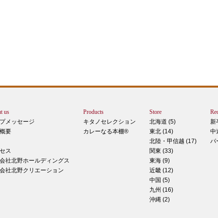
エー
りで
トは
ぺ
シュ
ま
t us
Products
Store
Rec
カー
プメッセージ
キタノセレクション
北海道 (5)
新
で
概要
カレーなる本棚®
東北 (14)
中
しま
北陸・甲信越 (17)
パ
 マ
セス
関東 (33)
のピ
会社北野ホールディングス
東海 (9)
形！
会社北野クリエーション
近畿 (12)
中国 (5)
九州 (16)
沖縄 (2)
ティ