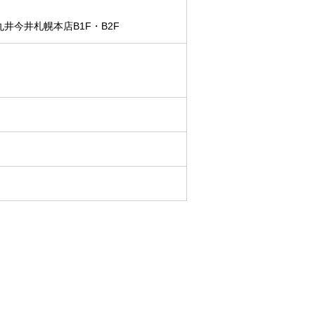
丸井今井札幌本店B1F・B2F