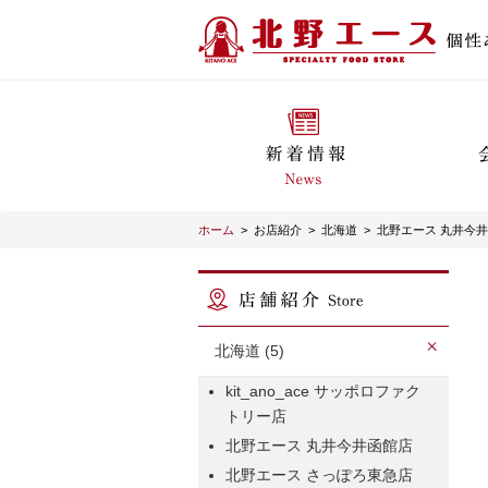
ホーム
>
お店紹介
>
北海道
>
北野エース 丸井今
北海道 (5)
kit_ano_ace サッポロファク
トリー店
北野エース 丸井今井函館店
北野エース さっぽろ東急店