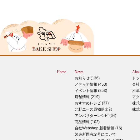
2024年12月18日
ピザ立ちぬ
ブログをご覧の皆様、こんにちは！北野
スMOMOテラス店の大西です。 いきな
すが、これは何だと思いますか？ ヒン
12月に活躍するあの食べ物です！ はん
ん？違います。煮込まないでください。
トレン？なんか惜しい気もしますが違い
Home
News
Abou
す。 それでは正解発表です。リバース
お知らせ (136)
トッ
ドオープン！！ なんと四角いピザなん
メディア情報 (453)
会社
す！今回は冬に大活躍のピザ、紹介いた
イベント情報 (253)
沿革
す。 キタノセレクション手のばしピザ
店舗情報 (219)
アク
ルゲリータ 北野エースオリジナル商品
おすすめレシピ (37)
株式
ザになります。特徴は何といってもこの
北野エース買物倶楽部
株式
生地はひとつひとつ手で
アンバサダーレシピ (64)
商品情報 (102)
2024年12月14日
自社Webshop 新着情報 (16)
製造所固有記号について
もっちもち！和スイーツと一緒に素敵な