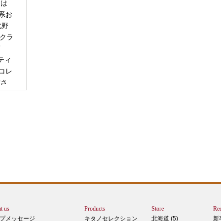
日は
系お
北野
「クラ
商
ティ
コレ
甘さ
エー
りで
トは
ぺ
シュ
ま
t us
Products
Store
Rec
カー
プメッセージ
キタノセレクション
北海道 (5)
新