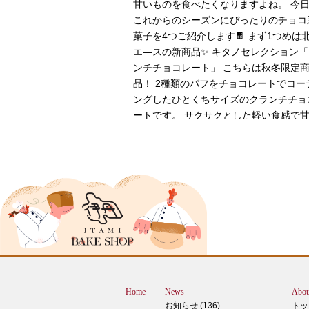
甘いものを食べたくなりますよね。 今
これからのシーズンにぴったりのチョコ
菓子を4つご紹介します🍫 まず1つめは
エ―スの新商品✨ キタノセレクション
ンチチョコレート」 こちらは秋冬限定
品！ 2種類のパフをチョコレートでコー
ングしたひとくちサイズのクランチチョ
ートです。 サクサクとした軽い食感で
控
2024年12月18日
ピザ立ちぬ
ブログをご覧の皆様、こんにちは！北野
スMOMOテラス店の大西です。 いきな
すが、これは何だと思いますか？ ヒン
12月に活躍するあの食べ物です！ はん
ん？違います。煮込まないでください。
トレン？なんか惜しい気もしますが違い
Home
News
Abou
す。 それでは正解発表です。リバース
お知らせ (136)
トッ