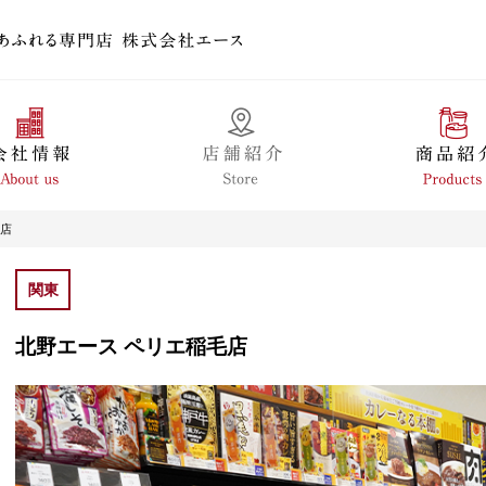
毛店
関東
北野エース ペリエ稲毛店