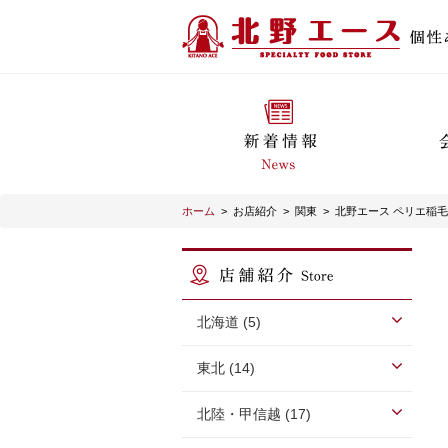
ホーム
>
お店紹介
>
関東
>
北野エース ペリエ稲
北海道 (5)
東北 (14)
北陸・甲信越 (17)