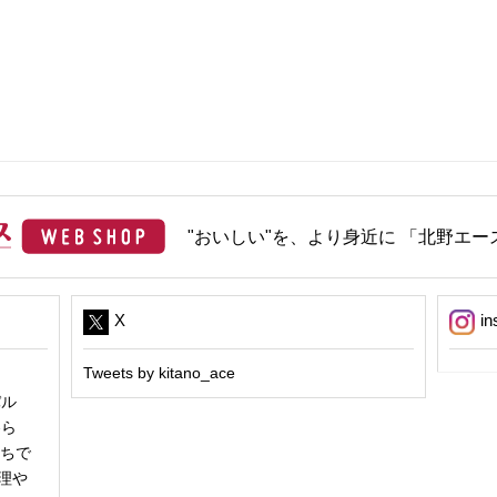
"おいしい"を、より身近に 「北野エース
X
in
Tweets by kitano_ace
パル
冬ら
うちで
理や