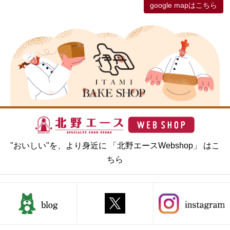
google mapはこちら
"おいしい"を、より身近に 「北野エースWebshop」 はこ
ちら